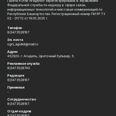
Газета «Огни Агидели» зарегистрирована в Управлении
Федеральной службы по надзору в сфере связи,
информационных технологий и массовых коммуникаций по
Республике Башкортостан. Регистрационный номер ПИ № ТУ
02 - 01772 от 19.05.2025 г.
Телефон
8(34731)28167
Эл. почта
ogni_agideli@mail.ru
Адрес
452920. г. Агидель, Цветочный бульвар, 5.
Рекламная служба
8(34731)28740
Редакция
8(34731)28167
Приемная
-
Сотрудничество
8(34731)28167
Отдел кадров
8(34731)28167