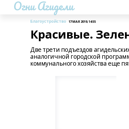
Огни Агидели
Благоустройство
17 МАЯ 2019, 14:55
Красивые. Зеле
Две трети подъездов агидельски
аналогичной городской програм
коммунального хозяйства еще пят