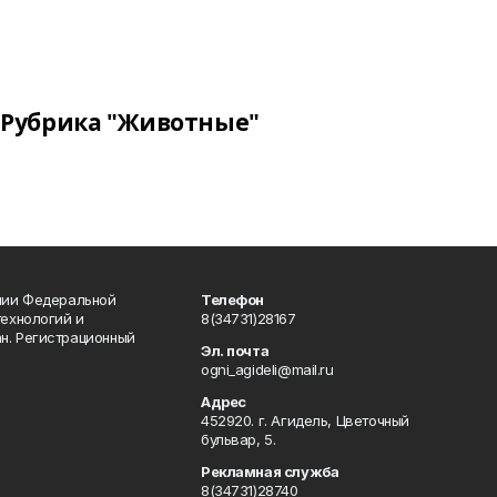
Рубрика "Животные"
ении Федеральной
Телефон
технологий и
8(34731)28167
н. Регистрационный
Эл. почта
ogni_agideli@mail.ru
Адрес
452920. г. Агидель, Цветочный
бульвар, 5.
Рекламная служба
8(34731)28740