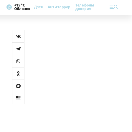
+19 °С
Телефоны
Дзен
Антитеррор
Облачно
доверия