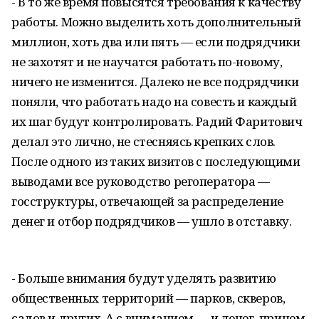
- В то же время повысятся требования к качеству
работы. Можно выделить хоть дополнительный
миллион, хоть два или пять — если подрядчики
не захотят и не научатся работать по-новому,
ничего не изменится. Далеко не все подрядчики
поняли, что работать надо на совесть и каждый
их шаг будут контролировать. Радий Фаритович
делал это лично, не стесняясь крепких слов.
После одного из таких визитов с последующими
выводами все руководство регоператора —
госструктуры, отвечающей за распределение
денег и отбор подрядчиков — ушло в отставку.
- Больше внимания будут уделять развитию
общественных территорий — парков, скверов,
садов и других. А с вниманием — и денег, причем