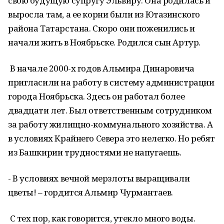
свою будущую супругу Эльвиру. Она родилась и
выросла там, а ее корни были из Ютазинского
района Татарстана. Скоро они поженились и
начали жить в Ноябрьске. Родился сын Артур.
В начале 2000-х годов Альмира Динаровича
пригласили на работу в систему администрации
города Ноябрьска. Здесь он работал более
двадцати лет. Был ответственным сотрудником
за работу жилищно-коммунального хозяйства. А
в условиях Крайнего Севера это нелегко. Но ребят
из Башкирии трудностями не напугаешь.
- В условиях вечной мерзлоты выращивали
цветы! – гордится Альмир Чурмантаев.
С тех пор, как говорится, утекло много воды.