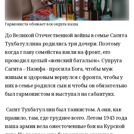
Гармониста обожает вся округа наша
До Великой Отечественной войны в семье Сагита
Тухбатуллина родились три дочери. Поэтому
когда главу семейства взяли на фронт, его
проводил целый «женский батальон». Супруга
Сагита – Назифа - просила Бога, чтобы муж
живым и здоровым вернулся с фронта, чтобы у
них в семье родился сын и чтобы он обязательно
был гармонистом и выступал на сабантуях.
Сагит Тухбатуллин был танкистом. А они, как
правило, там, где труднее всего. Летом 1943 года
наша армия вела ожесточенные бои на Курской