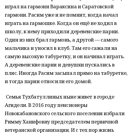
играл на гармони Вараксина и Саратовской
гармони. Расим уже и не помнит, когда начал
играть на гармошке. Когда он ещё не ходил в
школу, к нему приходили деревенские парни.
Один из них брал гармонь, а другой — самого
мальчика и уносил в клуб. Там его сажали на
самую высокую табуретку, и он начинал играть.
А деревенские парни и девушки пускались в
пляс. Иногда Расим засыпал прямо на табуретке,
и тогда парни относили его домой.
Семья Тухбатуллиных ныне живет в городе
Агидели. В 2016 году пенсионеры
Новокабановского сельского поселения избрали
Римму Ханифовну председателем первичной
ветеранской организации. И с тех пор жизнь