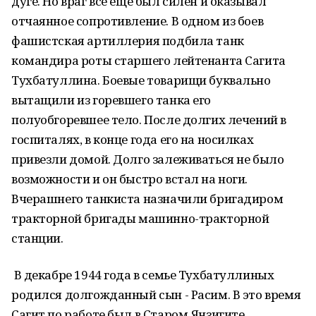
дуге. Но враг все еще был силен и оказывал
отчаянное сопротивление. В одном из боев
фашистская артиллерия подбила танк
командира роты старшего лейтенанта Сагита
Тухбатуллина. Боевые товарищи буквально
вытащили из горевшего танка его
полуобгоревшее тело. После долгих лечений в
госпиталях, в конце года его на носилках
привезли домой. Долго залеживаться не было
возможности и он быстро встал на ноги.
Вчерашнего танкиста назначили бригадиром
тракторной бригады машинно-тракторной
станции.
В декабре 1944 года в семье Тухбатуллиных
родился долгожданный сын - Расим. В это время
Сагит по работе был в Старом Янзигите.