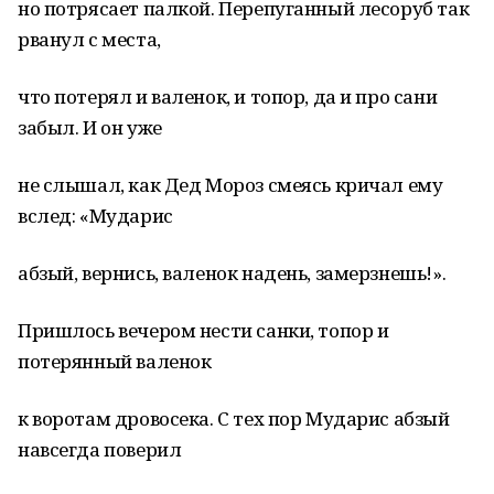
но потрясает палкой. Перепуганный лесоруб так
рванул с места,
что потерял и валенок, и топор, да и про сани
забыл. И он уже
не слышал, как Дед Мороз смеясь кричал ему
вслед: «Мударис
абзый, вернись, валенок надень, замерзнешь!».
Пришлось вечером нести санки, топор и
потерянный валенок
к воротам дровосека. С тех пор Мударис абзый
навсегда поверил