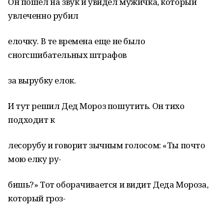
Он пошел на звук и увидел мужичка, который
увлеченно рубил
елочку. В те времена еще не было
сногсшибательных штрафов
за вырубку елок.
И тут решил Дед Мороз пошутить. Он тихо
подходит к
лесорубу и говорит зычным голосом: «Ты почто
мою елку ру-
бишь?» Тот оборачивается и видит Деда Мороза,
который гроз-