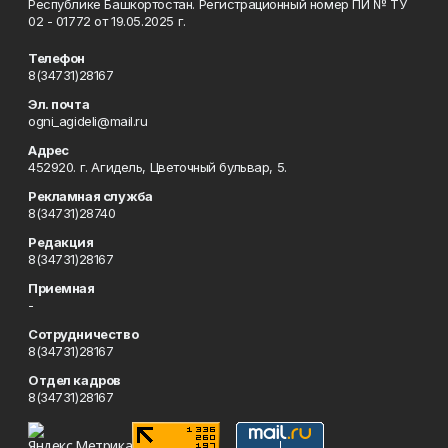
Республике Башкортостан. Регистрационный номер ПИ № ТУ
02 - 01772 от 19.05.2025 г.
Телефон
8(34731)28167
Эл. почта
ogni_agideli@mail.ru
Адрес
452920. г. Агидель, Цветочный бульвар, 5.
Рекламная служба
8(34731)28740
Редакция
8(34731)28167
Приемная
-
Сотрудничество
8(34731)28167
Отдел кадров
8(34731)28167