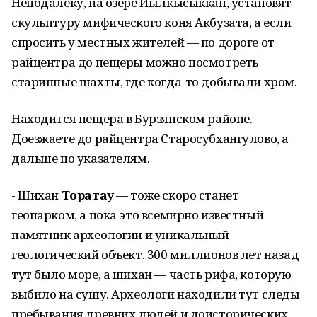
Неподалеку, на озере Йылкысыккан, установят
скульптуру мифического коня Акбузата, а если
спросить у местных жителей — по дороге от
райцентра до пещеры можно посмотреть
старинные шахты, где когда-то добывали хром.
Находится пещера в Бурзянском районе.
Доезжаете до райцентра Старосубхангулово, а
дальше по указателям.
- Шихан
Торатау
— тоже скоро станет
геопарком, а пока это всемирно известный
памятник археологии и уникальный
геологический объект. 300 миллионов лет назад
тут было море, а шихан — часть рифа, которую
выбило на сушу. Археологи находили тут следы
пребывания древних людей и доисторических