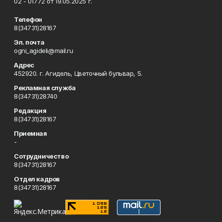
02 - 01772 от 19.05.2025 г.
Телефон
8(34731)28167
Эл. почта
ogni_agideli@mail.ru
Адрес
452920. г. Агидель, Цветочный бульвар, 5.
Рекламная служба
8(34731)28740
Редакция
8(34731)28167
Приемная
-
Сотрудничество
8(34731)28167
Отдел кадров
8(34731)28167