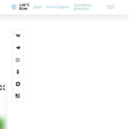
+26 °С
Телефоны
Дзен
Антитеррор
Ясно
доверия