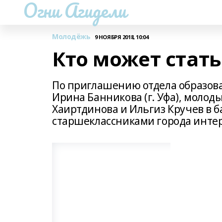
Огни Агидели
Молодёжь
9 НОЯБРЯ 2018, 10:04
Кто может стат
По приглашению отдела образова
Ирина Банникова (г. Уфа), моло
Хаиртдинова и Ильгиз Кручев в 
старшеклассниками города инте