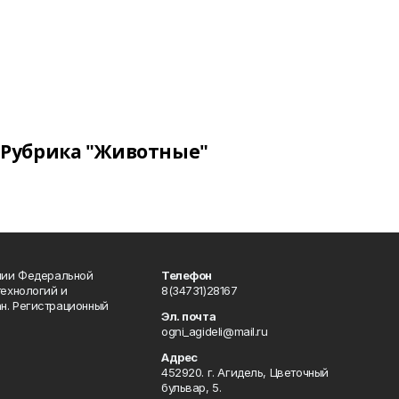
Рубрика "Животные"
ении Федеральной
Телефон
технологий и
8(34731)28167
н. Регистрационный
Эл. почта
ogni_agideli@mail.ru
Адрес
452920. г. Агидель, Цветочный
бульвар, 5.