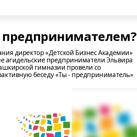
ь предпринимателем?
ния директор «Детской Бизнес Академии»
дые агидельские предприниматели Эльвира
башкирской гимназии провели со
рактивную беседу «Ты - предприниматель»