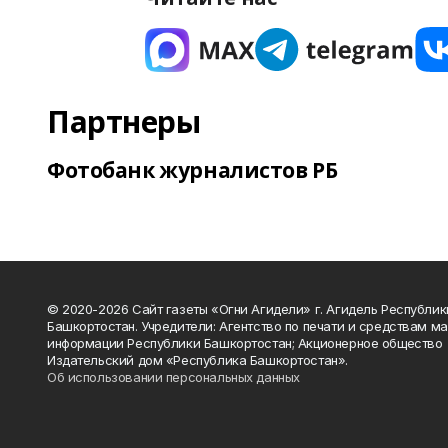
Партнеры
Фотобанк журналистов РБ
© 2020-2026 Сайт газеты «Огни Агидели» г. Агидель Республик
Башкортостан. Учредители: Агентство по печати и средствам м
информации Республики Башкортостан; Акционерное общество
Издательский дом «Республика Башкортостан».
Об использовании персональных данных