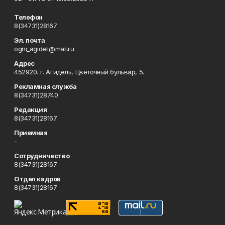
Телефон
8(34731)28167
Эл. почта
ogni_agideli@mail.ru
Адрес
452920. г. Агидель, Цветочный бульвар, 5.
Рекламная служба
8(34731)28740
Редакция
8(34731)28167
Приемная
-
Сотрудничество
8(34731)28167
Отдел кадров
8(34731)28167