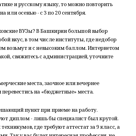
атике и русскому языку, то можно повторить
а или осенью - с 3 по 20 сентября.
ковские ВУЗы? В Башкирии большой выбор
ой вкус, в том числе институты, где недобор
ием возьмут и с невысоким баллом. Интернетом
акой, свяжитесь с администрацией, уточните
мерческие места, заочное или вечернее
и перевестись на «бюджетные» места.
решающий пункт при приеме на работу.
уют диплом - лишь бы специалист был крутой.
техникумов, где требуют аттестат за 9 класс, а
и. Так у вас будет интересная профессия, не