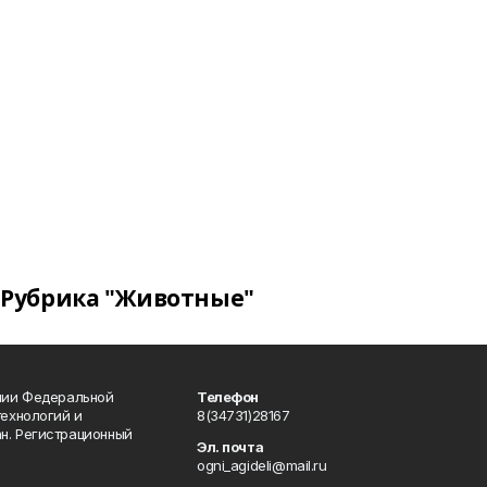
Рубрика "Животные"
ении Федеральной
Телефон
технологий и
8(34731)28167
н. Регистрационный
Эл. почта
ogni_agideli@mail.ru