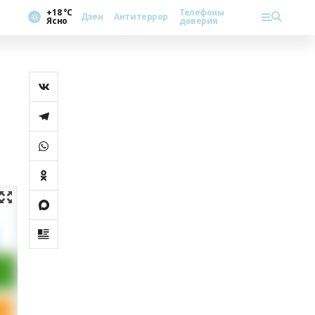
+18 °С
Телефоны
Дзен
Антитеррор
Ясно
доверия