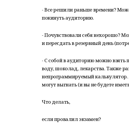
- Все решили раньше времени? Мож
покинуть аудиторию.
- Почувствовали себя нехорошо? М
и пересдать в резервный день (потре
- С собой в аудиторию можно взять
воду, шоколад, лекарства. Также р
непрограммируемый калькулятор. А
могут выгнать (и вы не будете иметь
Что делать,
если провалил экзамен?