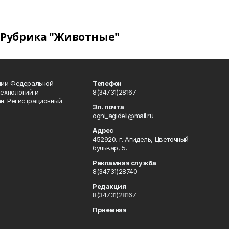
Рубрика "Животные"
ении Федеральной
Телефон
технологий и
8(34731)28167
н. Регистрационный
Эл. почта
ogni_agideli@mail.ru
Адрес
452920. г. Агидель, Цветочный
бульвар, 5.
Рекламная служба
8(34731)28740
Редакция
8(34731)28167
Приемная
-