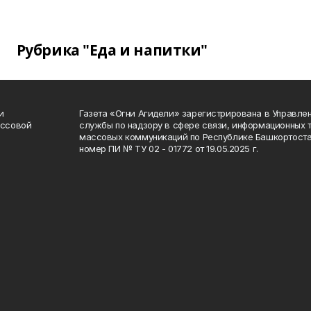
Рубрика "Еда и напитки"
и
Газета «Огни Агидели» зарегистрирована в Управл
ассовой
службы по надзору в сфере связи, информационных 
массовых коммуникаций по Республике Башкортоста
номер ПИ № ТУ 02 - 01772 от 19.05.2025 г.