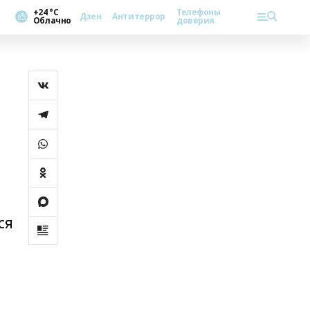
+24 °С
Телефоны
Дзен
Антитеррор
Облачно
доверия
ся