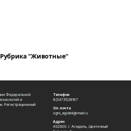
Рубрика "Животные"
ении Федеральной
Телефон
технологий и
8(34731)28167
н. Регистрационный
Эл. почта
ogni_agideli@mail.ru
Адрес
452920. г. Агидель, Цветочный