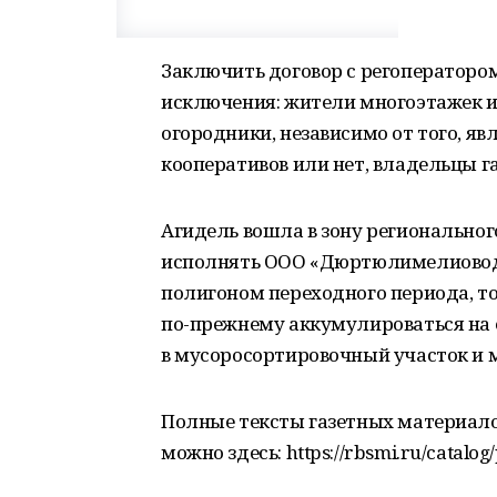
Заключить договор с регоператором 
исключения: жители многоэтажек 
огородники, независимо от того, я
кооперативов или нет, владельцы г
Агидель вошла в зону региональног
исполнять ООО «Дюртюлимелиоводс
полигоном переходного периода, т
по-прежнему аккумулироваться на е
в мусоросортировочный участок и 
Полные тексты газетных материалов
можно здесь: https://rbsmi.ru/catalog