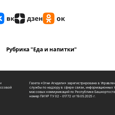
Рубрика "Еда и напитки"
и
Газета «Огни Агидели» зарегистрирована в Управл
ассовой
службы по надзору в сфере связи, информационных 
массовых коммуникаций по Республике Башкортоста
номер ПИ № ТУ 02 - 01772 от 19.05.2025 г.