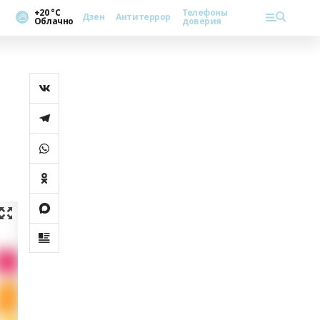
+20 °С
Телефоны
Дзен
Антитеррор
Облачно
доверия