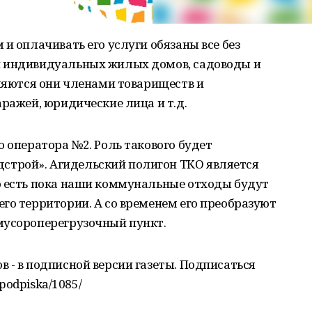
и оплачивать его услуги обязаны все без
и индивидуальных жилых домов, садоводы и
вляются они членами товариществ и
аражей, юридические лица и т.д.
о оператора №2. Роль такового будет
трой». Агидельский полигон ТКО является
о есть пока наши коммунальные отходы будут
го территории. А со временем его преобразуют
мусороперегрузочный пункт.
 - в подписной версии газеты. Подписаться
/podpiska/1085/