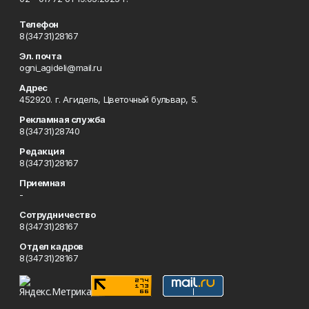
Телефон
8(34731)28167
Эл. почта
ogni_agideli@mail.ru
Адрес
452920. г. Агидель, Цветочный бульвар, 5.
Рекламная служба
8(34731)28740
Редакция
8(34731)28167
Приемная
-
Сотрудничество
8(34731)28167
Отдел кадров
8(34731)28167