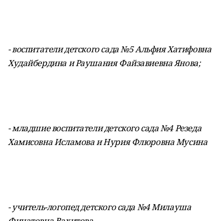
- воспитатели детского сада №5 Альфия Хатифовна
Худайбердина и Раушания Файзавиевна Янова;
- младшие воспитатели детского сада №4 Резеда
Хамисовна Исламова и Нурия Флюровна Мусина
- учитель-логопед детского сада №4 Милауша
Финатовна Вахитова