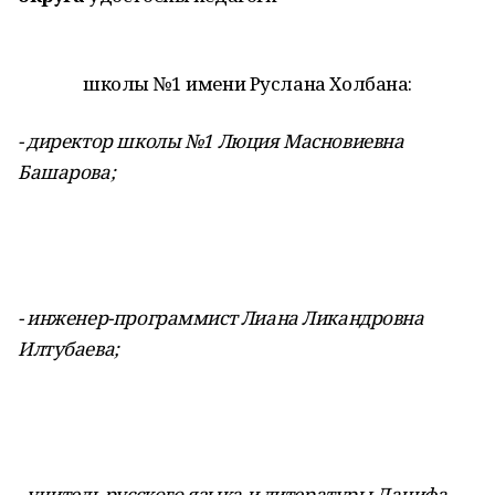
школы №1 имени Руслана Холбана:
- директор школы №1 Люция Масновиевна
Башарова;
- инженер-программист Лиана Ликандровна
Илтубаева;
- учитель русского языка и литературы Данифа