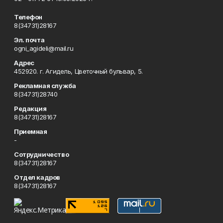
Телефон
8(34731)28167
Эл. почта
ogni_agideli@mail.ru
Адрес
452920. г. Агидель, Цветочный бульвар, 5.
Рекламная служба
8(34731)28740
Редакция
8(34731)28167
Приемная
-
Сотрудничество
8(34731)28167
Отдел кадров
8(34731)28167