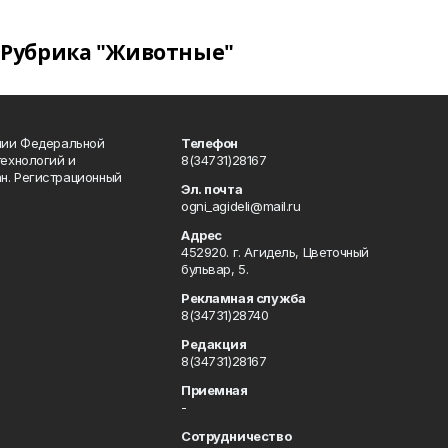
Рубрика "Животные"
ении Федеральной
Телефон
технологий и
8(34731)28167
н. Регистрационный
Эл. почта
ogni_agideli@mail.ru
Адрес
452920. г. Агидель, Цветочный
бульвар, 5.
Рекламная служба
8(34731)28740
Редакция
8(34731)28167
Приемная
-
Сотрудничество