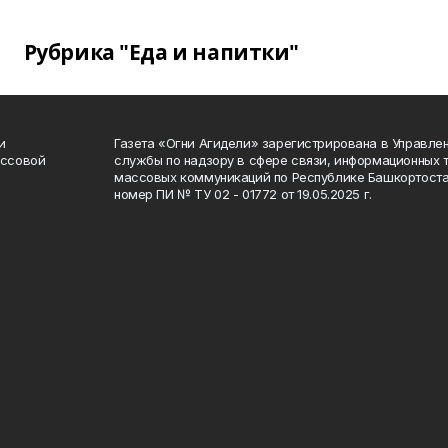
Рубрика "Еда и напитки"
и
Газета «Огни Агидели» зарегистрирована в Управл
ассовой
службы по надзору в сфере связи, информационных 
массовых коммуникаций по Республике Башкортоста
номер ПИ № ТУ 02 - 01772 от 19.05.2025 г.