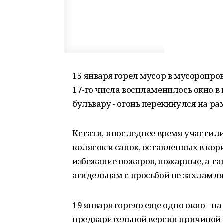
15 января горел мусор в мусоропров
17-го числа воспламенилось окно 
бульвару - огонь перекинулся на ра
Кстати, в последнее время участил
колясок и санок, оставленных в ко
избежание пожаров, пожарные, а т
агидельцам с просьбой не захламл
19 января горело еще одно окно - н
предварительной версии причиной 