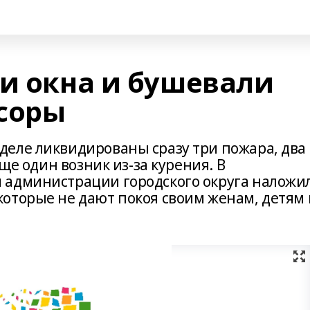
ли окна и бушевали
соры
еле ликвидированы сразу три пожара, два 
еще один возник из-за курения. В
 администрации городского округа наложи
оторые не дают покоя своим женам, детям 