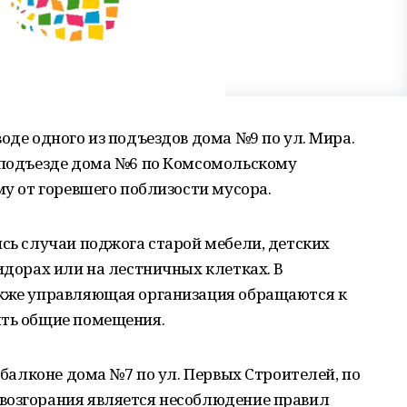
оде одного из подъездов дома №9 по ул. Мира.
в подъезде дома №6 по Комсомольскому
му от горевшего поблизости мусора.
ись случаи поджога старой мебели, детских
ридорах или на лестничных клетках. В
акже управляющая организация обращаются к
ять общие помещения.
а балконе дома №7 по ул. Первых Строителей, по
возгорания является несоблюдение правил