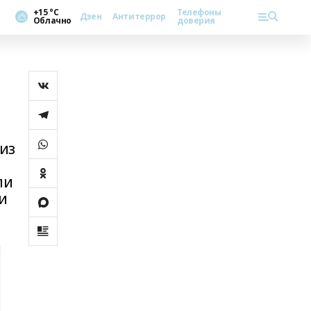
+15 °С
Телефоны
Дзен
Антитеррор
Облачно
доверия
из
ли
и