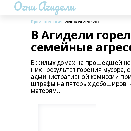
Огни Агидели
Происшествия
20 ЯНВАРЯ 2020, 12:00
В Агидели горе
семейные агрес
В жилых домах на прошедшей нед
них - результат горения мусора, 
административной комиссии при
штрафы на пятерых дебоширов, к
матерям...