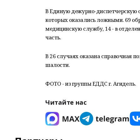
В Единую дежурно-диспетчерскую сл
которых оказались ложными. 69 об
медицинскую службу, 14 - в отделе
часть.
В 26 случаях оказана справочная по
шалости.
ФОТО - из группы ЕДДС г. Агидель.
Читайте нас