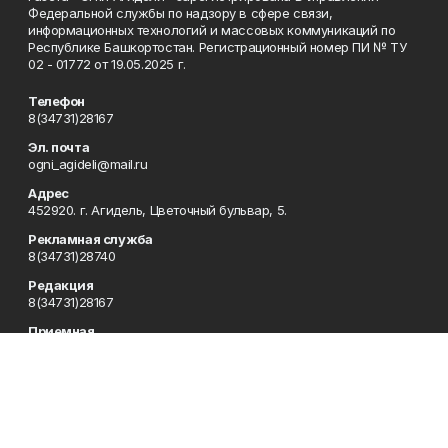
Федеральной службы по надзору в сфере связи,
информационных технологий и массовых коммуникаций по
Республике Башкортостан. Регистрационный номер ПИ № ТУ
02 - 01772 от 19.05.2025 г.
Телефон
8(34731)28167
Эл. почта
ogni_agideli@mail.ru
Адрес
452920. г. Агидель, Цветочный бульвар, 5.
Рекламная служба
8(34731)28740
Редакция
8(34731)28167
Приемная
-
Сотрудничество
8(34731)28167
Отдел кадров
8(34731)28167