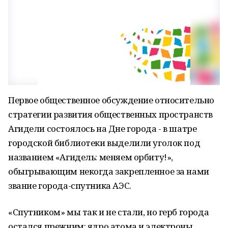
Первое общественное обсуждение относительно
стратегии развития общественных пространств
Агидели состоялось на Дне города - в шатре
городской библиотеки выделили уголок под
названием «Агидель: меняем орбиту!»,
обыгрывающим некогда закрепленное за нами
звание города-спутника АЭС.
«Спутником» мы так и не стали, но герб города
остался прежним: ядро атома и электроны,