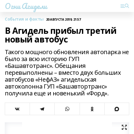
Огни Агидели
События и факты
20 АВГУСТА 2019, 21:57
В Агидель прибыл третий
новый автобус
Такого мощного обновления автопарка не
было за всю историю ГУП
«Башавтотранс». Обещания
перевыполнены – вместо двух больших
автобусов «НефАЗ» агидельская
автоколонна ГУП «Башавтортранс»
получила еще и новенький «Форд».