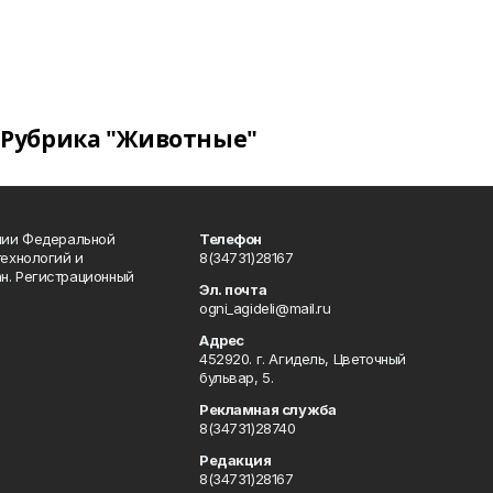
Рубрика "Животные"
ении Федеральной
Телефон
технологий и
8(34731)28167
н. Регистрационный
Эл. почта
ogni_agideli@mail.ru
Адрес
452920. г. Агидель, Цветочный
бульвар, 5.
Рекламная служба
8(34731)28740
Редакция
8(34731)28167