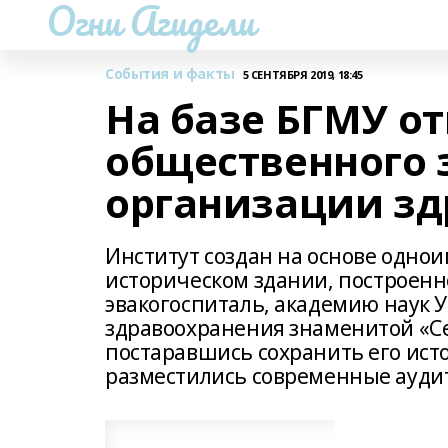
Огни Агидели
События и факты
5 СЕНТЯБРЯ 2019, 18:45
На базе БГМУ о
общественного 
организации зд
Институт создан на основе одно
историческом здании, построен
эвакогоспиталь, академию наук 
здравоохранения знаменитой «Се
постаравшись сохранить его исто
разместились современные ауди