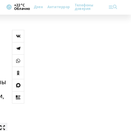
+22 °С
Телефоны
Дзен
Антитеррор
Облачно
доверия
ны
и,