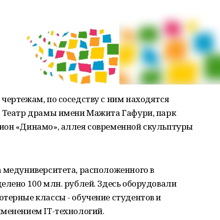
чертежам, по соседству с ним находятся
, Театр драмы имени Мажита Гафури, парк
ион «Динамо», аллея современной скульптуры
а медуниверситета, расположенного в
елено 100 млн. рублей. Здесь оборудовали
терные классы - обучение студентов и
именением IT-технологий.