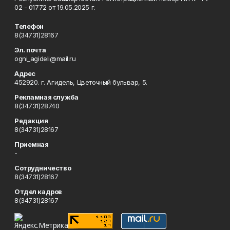
02 - 01772 от 19.05.2025 г.
Телефон
8(34731)28167
Эл. почта
ogni_agideli@mail.ru
Адрес
452920. г. Агидель, Цветочный бульвар, 5.
Рекламная служба
8(34731)28740
Редакция
8(34731)28167
Приемная
-
Сотрудничество
8(34731)28167
Отдел кадров
8(34731)28167