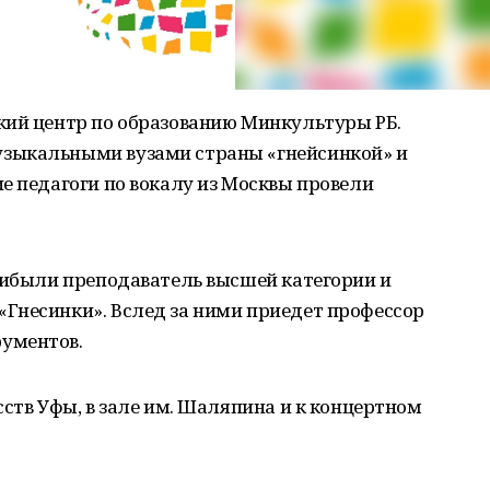
кий центр по образованию Минкультуры РБ.
зыкальными вузами страны «гнейсинкой» и
е педагоги по вокалу из Москвы провели
рибыли преподаватель высшей категории и
Гнесинки». Вслед за ними приедет профессор
ументов.
сств Уфы, в зале им. Шаляпина и к концертном