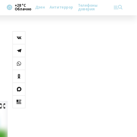
+28 °С
Телефоны
Дзен
Антитеррор
Облачно
доверия
»