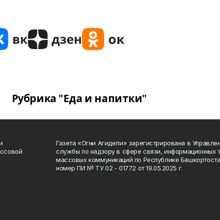
Рубрика "Еда и напитки"
и
Газета «Огни Агидели» зарегистрирована в Управл
ассовой
службы по надзору в сфере связи, информационных 
массовых коммуникаций по Республике Башкортоста
номер ПИ № ТУ 02 - 01772 от 19.05.2025 г.