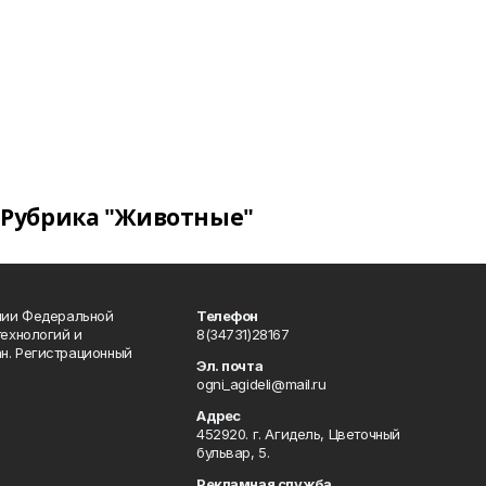
Рубрика "Животные"
ении Федеральной
Телефон
технологий и
8(34731)28167
н. Регистрационный
Эл. почта
ogni_agideli@mail.ru
Адрес
452920. г. Агидель, Цветочный
бульвар, 5.
Рекламная служба