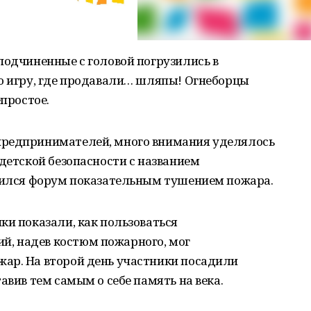
подчиненные с головой погрузились в
ую игру, где продавали… шляпы! Огнеборцы
епростое.
предпринимателей, много внимания уделялось
 детской безопасности с названием
нчился форум показательным тушением пожара.
ки показали, как пользоваться
, надев костюм пожарного, мог
ар. На второй день участники посадили
авив тем самым о себе память на века.