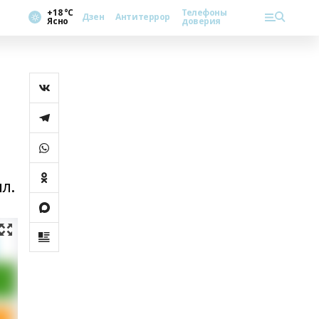
+18 °С
Телефоны
Дзен
Антитеррор
Ясно
доверия
л.