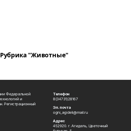
Рубрика "Животные"
ении Федеральной
Телефон
технологий и
8(34731)28167
н. Регистрационный
Эл. почта
ogni_agideli@mail.ru
Адрес
452920. г. Агидель, Цветочный
бульвар, 5.