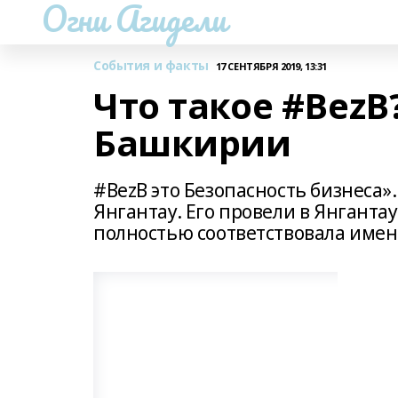
Огни Агидели
События и факты
17 СЕНТЯБРЯ 2019, 13:31
Что такое #BezB
Башкирии
#BezB это Безопасность бизнеса
Янгантау. Его провели в Янганта
полностью соответствовала имени