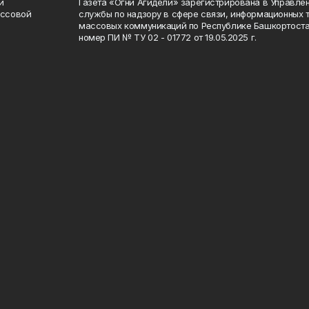
и
Газета «Огни Агидели» зарегистрирована в Управл
ассовой
службы по надзору в сфере связи, информационных 
массовых коммуникаций по Республике Башкортоста
номер ПИ № ТУ 02 - 01772 от 19.05.2025 г.