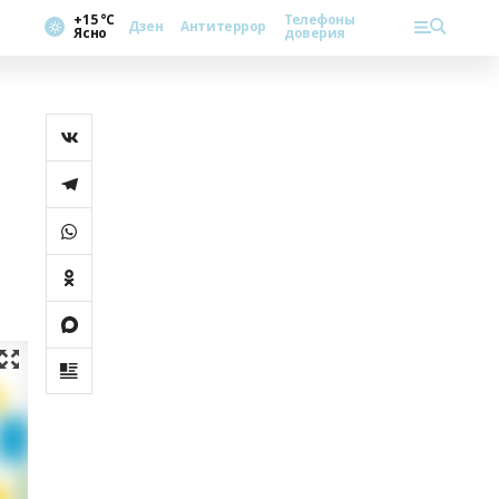
+15 °С
Телефоны
Дзен
Антитеррор
Ясно
доверия
м