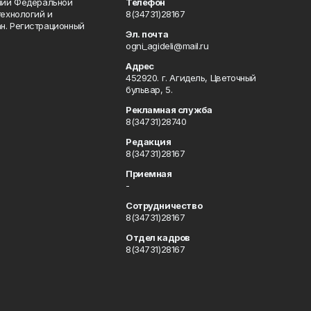
ении Федеральной
Телефон
технологий и
8(34731)28167
н. Регистрационный
Эл. почта
ogni_agideli@mail.ru
Адрес
452920. г. Агидель, Цветочный
бульвар, 5.
Рекламная служба
8(34731)28740
Редакция
8(34731)28167
Приемная
-
Сотрудничество
8(34731)28167
Отдел кадров
8(34731)28167