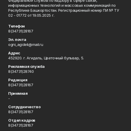
Федеральной службы по надзору в сфере связи,
информационных технологий и массовых коммуникаций по
Республике Башкортостан. Регистрационный номер ПИ № ТУ
02 - 01772 от 19.05.2025 г.
Телефон
8(34731)28167
Эл. почта
ogni_agideli@mail.ru
Адрес
452920. г. Агидель, Цветочный бульвар, 5.
Рекламная служба
8(34731)28740
Редакция
8(34731)28167
Приемная
-
Сотрудничество
8(34731)28167
Отдел кадров
8(34731)28167