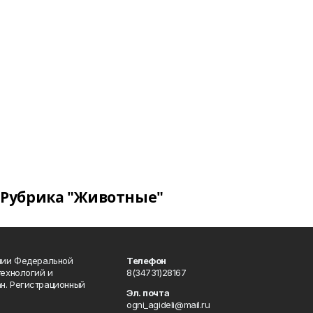
Рубрика "Животные"
ении Федеральной
Телефон
технологий и
8(34731)28167
н. Регистрационный
Эл. почта
ogni_agideli@mail.ru