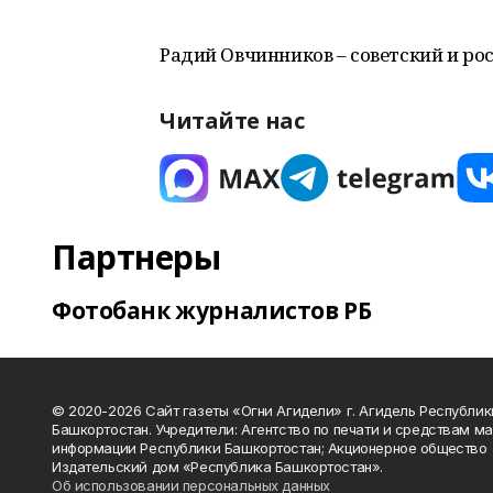
Радий Овчинников – советский и ро
Читайте нас
Партнеры
Фотобанк журналистов РБ
© 2020-2026 Сайт газеты «Огни Агидели» г. Агидель Республик
Башкортостан. Учредители: Агентство по печати и средствам м
информации Республики Башкортостан; Акционерное общество
Издательский дом «Республика Башкортостан».
Об использовании персональных данных