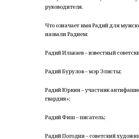
руководителя.
Что означает имя Радий для мужско
назвали Радием:
Радий Илькаев – известный советск
Радий Бурулов – мэр Элисты;
Радий Юркин – участник антифаши
гвардия»;
Радий Фиш – писатель;
Радий Погодин – советский художни