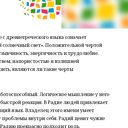
е с древнегреческого языка означает
 солнечный свет». Положительной чертой
зывчивость, энергичность и трудолюбие.
твом, напористостью и излишней
ить, являются ли такие черты
аботоспособный. Логическое мышление у него
т быстрой реакция. В Радие людей привлекает
бщий язык. Владелец этого имени умеет
т проблемы внутри себя. Радий ценит чужие
у Радию прекрасно подходит роль