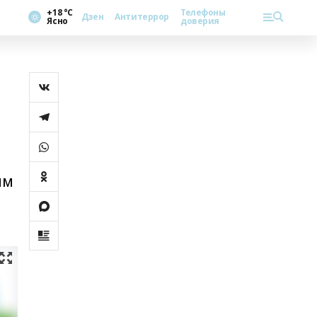
+18 °С
Телефоны
Дзен
Антитеррор
Ясно
доверия
им