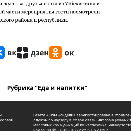
скусства, друзья поэта из Узбекистана и
ной части мероприятия гости посмотрели
ского района и республики.
Рубрика "Еда и напитки"
и
Газета «Огни Агидели» зарегистрирована в Управл
ассовой
службы по надзору в сфере связи, информационных 
массовых коммуникаций по Республике Башкортоста
номер ПИ № ТУ 02 - 01772 от 19.05.2025 г.