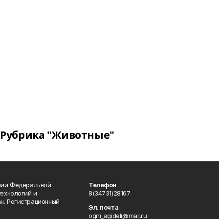
Рубрика "Животные"
ении Федеральной
Телефон
технологий и
8(34731)28167
н. Регистрационный
Эл. почта
ogni_agideli@mail.ru