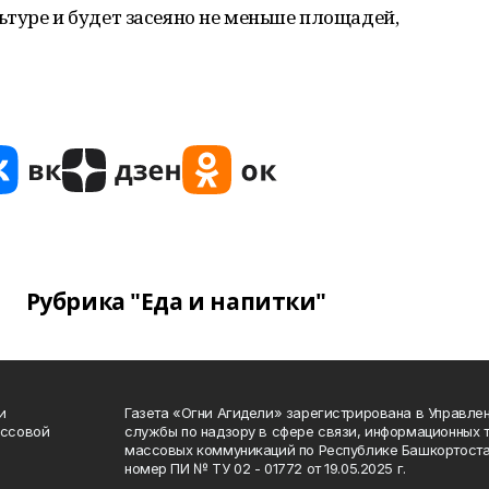
туре и будет засеяно не меньше площадей,
Рубрика "Еда и напитки"
и
Газета «Огни Агидели» зарегистрирована в Управл
ассовой
службы по надзору в сфере связи, информационных 
массовых коммуникаций по Республике Башкортоста
номер ПИ № ТУ 02 - 01772 от 19.05.2025 г.