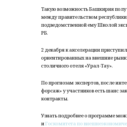
Такую возможность Башкирия полу
между правительством республики
подведомственной ему Школой эксп
РБ.
2 декабря к акселерации приступи
ориентированных на внешние рынки
столичного отеля «Урал-Тау».
По прогнозам экспертов, после инт
форсаж» у участников есть шанс з
контракты.
Узнать подробнее о программе мож
и
Госкомитета по внешнеэкономиче