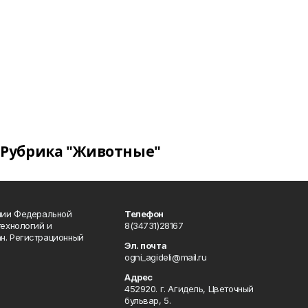
Рубрика "Животные"
ении Федеральной
Телефон
технологий и
8(34731)28167
н. Регистрационный
Эл. почта
ogni_agideli@mail.ru
Адрес
452920. г. Агидель, Цветочный
бульвар, 5.