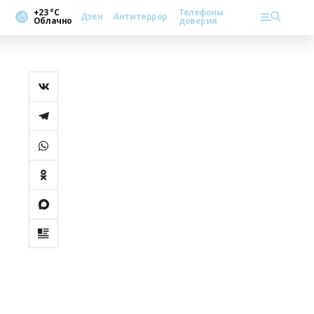
+23 °С
Телефоны
Дзен
Антитеррор
Облачно
доверия