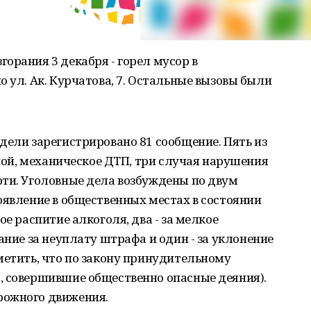
орания 3 декабря - горел мусор в
 ул. Ак. Курчатова, 7. Остальные вызовы были
дели зарегистрировано 81 сообщение. Пять из
нной, механическое ДТП, три случая нарушения
рти. Уголовные дела возбуждены по двум
оявление в общественных местах в состоянии
ое распитие алкоголя, два - за мелкое
ание за неуплату штрафа и один - за уклонение
метить, что по закону принудительному
, совершившие общественно опасные деяния).
рожного движения.