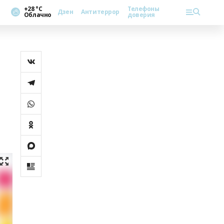
+28 °С
Телефоны
Дзен
Антитеррор
Облачно
доверия