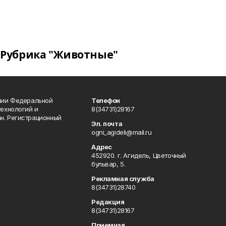
Рубрика "Животные"
ении Федеральной
Телефон
технологий и
8(34731)28167
н. Регистрационный
Эл. почта
ogni_agideli@mail.ru
Адрес
452920. г. Агидель, Цветочный
бульвар, 5.
Рекламная служба
8(34731)28740
Редакция
8(34731)28167
Приемная