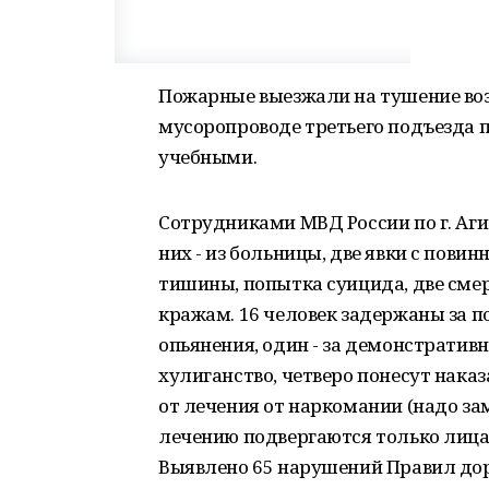
Пожарные выезжали на тушение возг
мусоропроводе третьего подъезда по
учебными.
Сотрудниками МВД России по г. Аги
них - из больницы, две явки с пови
тишины, попытка суицида, две сме
кражам. 16 человек задержаны за п
опьянения, один - за демонстративн
хулиганство, четверо понесут наказ
от лечения от наркомании (надо за
лечению подвергаются только лица
Выявлено 65 нарушений Правил до