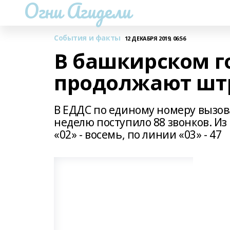
Огни Агидели
События и факты
12 ДЕКАБРЯ 2019, 06:56
В башкирском г
продолжают шт
В ЕДДС по единому номеру вызов
неделю поступило 88 звонков. Из 
«02» - восемь, по линии «03» - 47