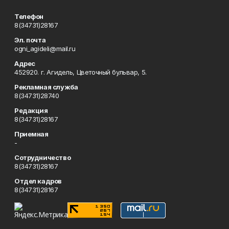
Телефон
8(34731)28167
Эл. почта
ogni_agideli@mail.ru
Адрес
452920. г. Агидель, Цветочный бульвар, 5.
Рекламная служба
8(34731)28740
Редакция
8(34731)28167
Приемная
-
Сотрудничество
8(34731)28167
Отдел кадров
8(34731)28167