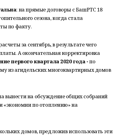
уальна
: на прямые договоры с БашРТС 18
пительного сезона, когда стала
ты по факту.
асчеты за сентябрь, в результате чего
платы. А окончательная корректировка
ение первого квартала 2020 года -
по
му из агидельских многоквартирных домов
а вынести на обсуждение общих собраний
ии «экономии по отоплению» на
кольких домов, предложив использовать эти