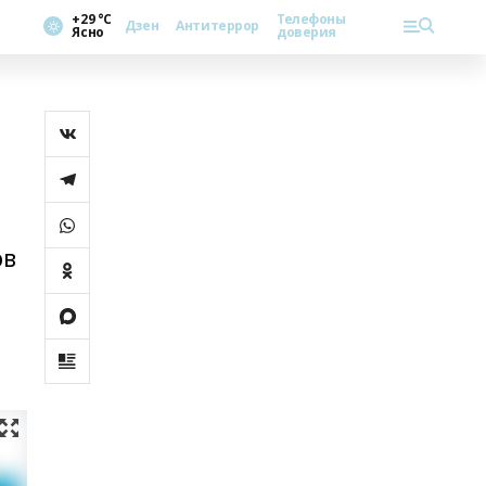
+29 °С
Телефоны
Дзен
Антитеррор
Ясно
доверия
ов