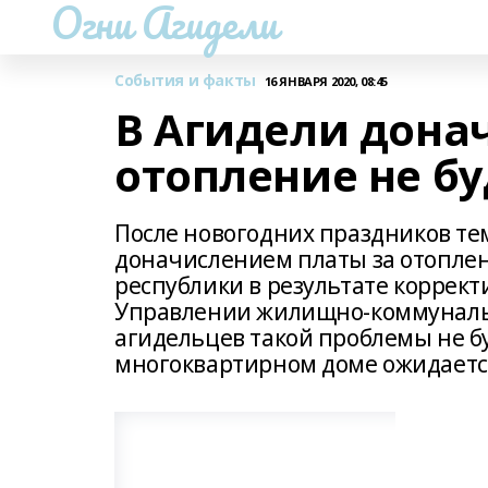
Огни Агидели
События и факты
16 ЯНВАРЯ 2020, 08:45
В Агидели дона
отопление не бу
После новогодних праздников те
доначислением платы за отоплен
республики в результате коррек
Управлении жилищно-коммунально
агидельцев такой проблемы не бу
многоквартирном доме ожидается