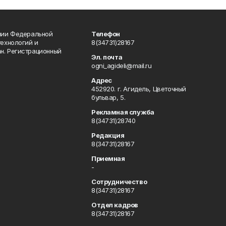
ении Федеральной
Телефон
технологий и
8(34731)28167
н. Регистрационный
Эл. почта
ogni_agideli@mail.ru
Адрес
452920. г. Агидель, Цветочный
бульвар, 5.
Рекламная служба
8(34731)28740
Редакция
8(34731)28167
Приемная
-
Сотрудничество
8(34731)28167
Отдел кадров
8(34731)28167