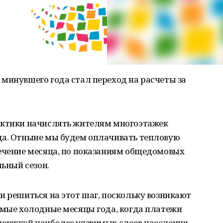
минувшего года стал переход на расчеты за
актики начислять жителям многоэтажек
да. Отныне мы будем оплачивать тепловую
течение месяца, по показаниям общедомовых
льный сезон.
и решиться на этот шаг, поскольку возникают
амые холодные месяцы года, когда платежи
держкой наиболее уязвимых слоев населения.