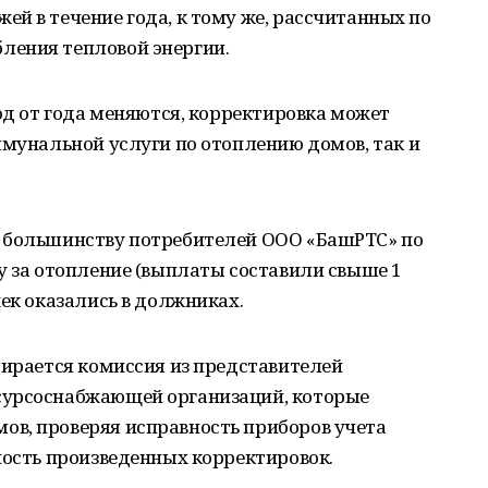
й в течение года, к тому же, рассчитанных по
ления тепловой энергии.
год от года меняются, корректировка может
ммунальной услуги по отоплению домов, так и
у большинству потребителей ООО «БашРТС» по
у за отопление (выплаты составили свыше 1
жек оказались в должниках.
бирается комиссия из представителей
сурсоснабжающей организаций, которые
в, проверяя исправность приборов учета
ность произведенных корректировок.