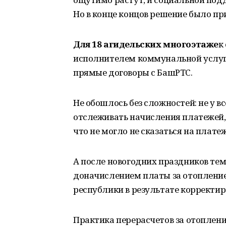
Но в конце концов решение было пр
Для 18 агидельских многоэтаже
к
исполнителем коммунальной услуги
прямые договоры с БашРТС.
Не обошлось без сложностей: не у в
отслеживать начисления платежей,
что не могло не сказаться на плат
А после новогодних праздников те
доначислением платы за отопление
республики в результате корректир
Практика перерасчетов за отопление