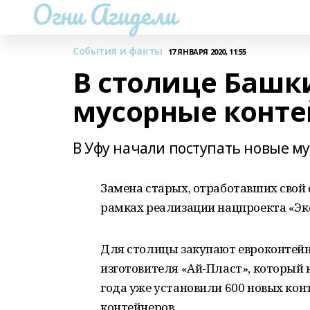
Огни Агидели
События и факты
17 ЯНВАРЯ 2020, 11:55
В столице Башк
мусорные конт
В Уфу начали поступать новые м
Замена старых, отработавших свой 
рамках реализации нацпроекта «Эк
Для столицы закупают евроконтейн
изготовителя «Ай-Пласт», который 
года уже установили 600 новых конт
контейнеров.