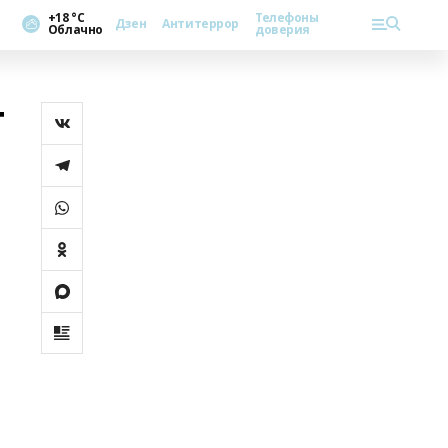
+18 °С
Телефоны
Дзен
Антитеррор
Облачно
доверия
т