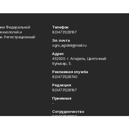
ении Федеральной
Телефон
технологий и
8(34731)28167
н. Регистрационный
Эл. почта
ogni_agideli@mail.ru
Адрес
452920. г. Агидель, Цветочный
бульвар, 5.
Рекламная служба
8(34731)28740
Редакция
8(34731)28167
Приемная
-
Сотрудничество
8(34731)28167
Отдел кадров