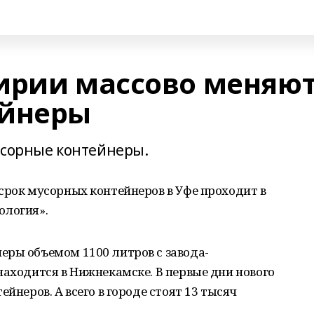
ирии массово меняю
ейнеры
усорные контейнеры.
срок мусорных контейнеров в Уфе проходит в
ология».
еры объемом 1100 литров с завода-
находится в Нижнекамске. В первые дни нового
ейнеров. А всего в городе стоят 13 тысяч