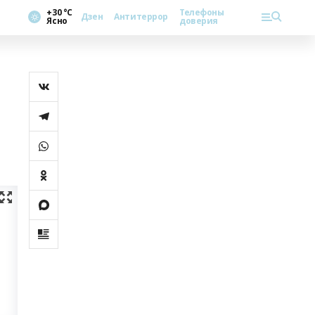
+30 °С
Телефоны
Дзен
Антитеррор
Ясно
доверия