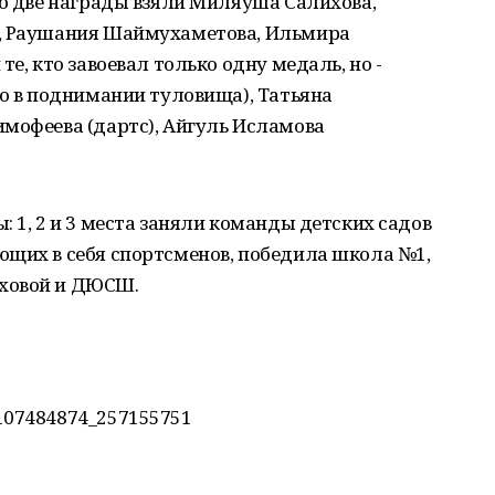
по две награды взяли Миляуша Салихова,
р, Раушания Шаймухаметова, Ильмира
е, кто завоевал только одну медаль, но -
то в поднимании туловища), Татьяна
мофеева (дартс), Айгуль Исламова
 1, 2 и 3 места заняли команды детских садов
ющих в себя спортсменов, победила школа №1,
ховой и ДЮСШ.
107484874_257155751