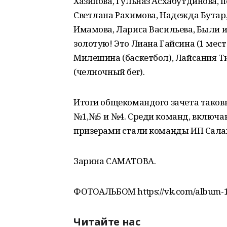
Хазипова, Гульназ Асхабутдинова, 
Светлана Рахимова, Надежда Бута
Имамова, Лариса Васильева, Были и т
золотую! Это Лиана Гайсина (1 мес
Милешина (баскетбол), Лайсания Ти
(челночный бег).
Итоги общекомандого зачета таковы:
№1,№5 и №4. Среди команд, включа
призерами стали команды ИП Сала
Зарина САМАТОВА.
ФОТОАЛЬБОМ https://vk.com/album-
Читайте нас