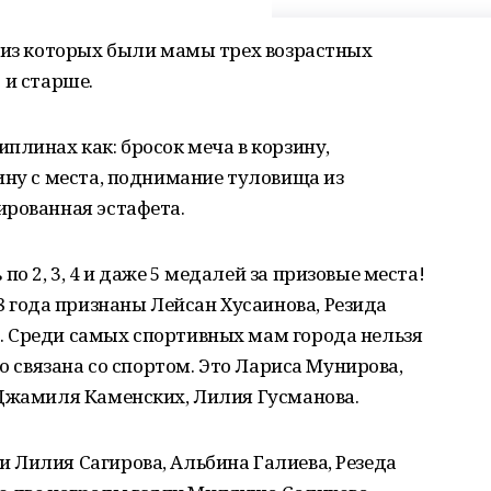
 из которых были мамы трех возрастных
5 и старше.
плинах как: бросок меча в корзину,
ину с места, поднимание туловища из
ированная эстафета.
 2, 3, 4 и даже 5 медалей за призовые места!
года признаны Лейсан Хусаинова, Резида
 Среди самых спортивных мам города нельзя
но связана со спортом. Это Лариса Мунирова,
 Джамиля Каменских, Лилия Гусманова.
 Лилия Сагирова, Альбина Галиева, Резеда