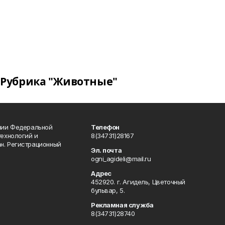
Рубрика "Животные"
ении Федеральной
Телефон
технологий и
8(34731)28167
н. Регистрационный
Эл. почта
ogni_agideli@mail.ru
Адрес
452920. г. Агидель, Цветочный
бульвар, 5.
Рекламная служба
8(34731)28740