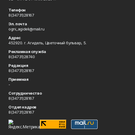
Телефон
8(34731)28167
Эл. почта
ogni_agideli@mail.ru
Адрес
452920. г. Агидель, Цветочный бульвар, 5.
Рекламная служба
8(34731)28740
Редакция
8(34731)28167
Приемная
-
Сотрудничество
8(34731)28167
Отдел кадров
8(34731)28167