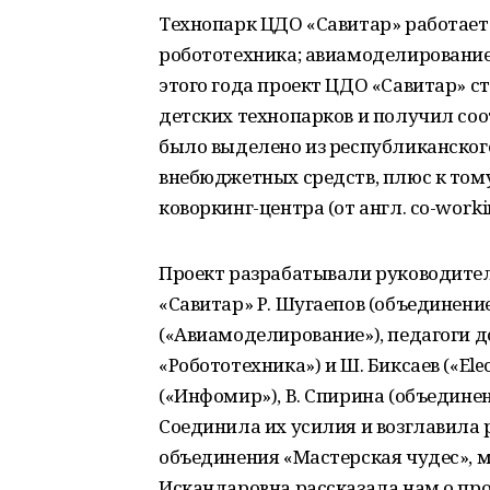
Технопарк ЦДО «Савитар» работае
робототехника; авиамоделирование;
этого года проект ЦДО «Савитар» с
детских технопарков и получил со
было выделено из республиканского б
внебюджетных средств, плюс к том
коворкинг-центра (от англ. сo-worki
Проект разрабатывали руководите
«Савитар» Р. Шугаепов (объединение
(«Авиамоделирование»), педагоги д
«Робототехника») и Ш. Биксаев («El
(«Инфомир»), В. Спирина (объедине
Соединила их усилия и возглавила 
объединения «Мастерская чудес», м
Искандаровна рассказала нам о про