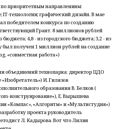
т по приоритетным направлениям:
 IT-технологии; графический дизайн. В мае
тал победителем конкурса по созданию
ответствующий Грант. 8 миллионов рублей
юджета; 4,8 - из городского бюджета; 3,2 - из
у был получен 1 миллион рублей на создание
ng, «совместная работа»)
ли объединений технопарка: директор ЦДО
 «Изобретатель») И. Гилязов
ополнительного образования В. Белков (
ecom-конструирование»), Е. Вырышева
ния «Компас», «Алгоритм» и «Мультистудия»)
разработку проекта руководитель
етодист Л. Кадырова. Вот что Лилия
екте.