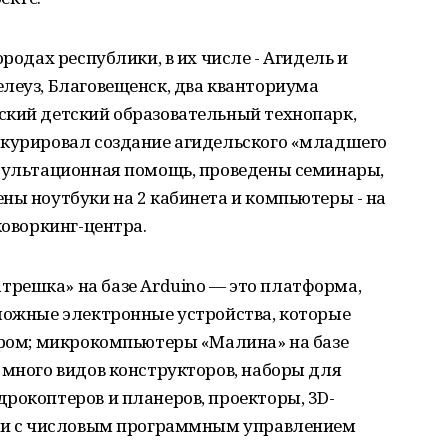
ородах республики, в их числе - Агидель и
леуз, Благовещенск, два кванториума
ский детский образовательный технопарк,
 курировал создание агидельского «младшего
нсультационная помощь, проведены семинары,
ны ноутбуки на 2 кабинета и компьютеры - на
коворкинг-центра.
решка» на базе Arduino — это платформа,
зможные электронные устройства, которые
ером; микрокомпьютеры «Малина» на базе
 много видов конструкторов, наборы для
рокоптеров и планеров, проекторы, 3D-
нки с числовым программным управлением