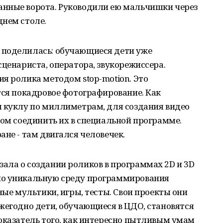
нные ворота. Руководили ею мальчишки через
днем столе.
 поделилась: обучающиеся дети уже
сценариста, оператора, звукорежиссера.
я ролика методом stop-motion. Это
тся покадровое фотографирование. Как
я куклу по миллиметрам, для создания видео
том соединить их в специальной программе.
ане - там двигался человечек.
ала о создании роликов в программах 2D и 3D
но уникальную среду программирования
ные мультики, игры, тесты. Свои проекты они
жегодно дети, обучающиеся в ЦДО, становятся
оказатель того, как интересно пытливым умам