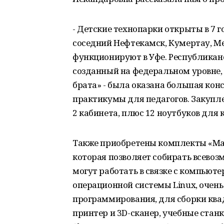
- Детские технопарки открыты в 7 г
соседний Нефтекамск, Кумертау, Ме
функционируют в Уфе. Республикан
созданный на федеральном уровне,
брата» - была оказана большая ко
практикумы для педагогов. Закупле
2 кабинета, плюс 12 ноутбуков для 
Также приобретены комплекты «Мат
которая позволяет собирать всево
могут работать в связке с компьют
операционной системы Linux, очень
программирования, для сборки квад
принтер и 3D-сканер, учебные ста