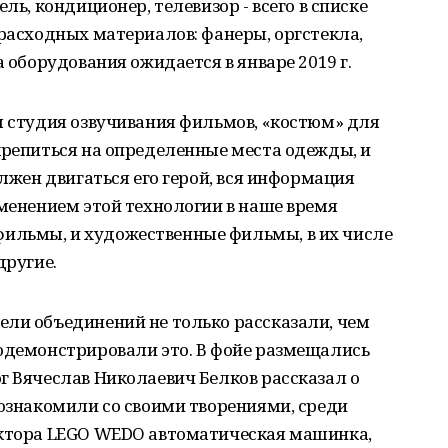
ль, кондиционер, телевизор - всего в списке
 расходных материалов: фанеры, оргстекла,
а оборудования ожидается в январе 2019 г.
я студия озвучивания фильмов, «костюм» для
крепиться на определенные места одежды, и
олжен двигаться его герой, вся информация
именением этой технологии в наше время
ильмы, и художественные фильмы, в их числе
другие.
ели объединений не только рассказали, чем
родемонстрировали это. В фойе размещались
г Вячеслав Николаевич Белков рассказал о
 ознакомили со своими творениями, среди
уктора LEGO WEDO автоматическая машинка,