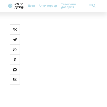
+22 °С
Телефоны
Дзен
Антитеррор
Дождь
доверия