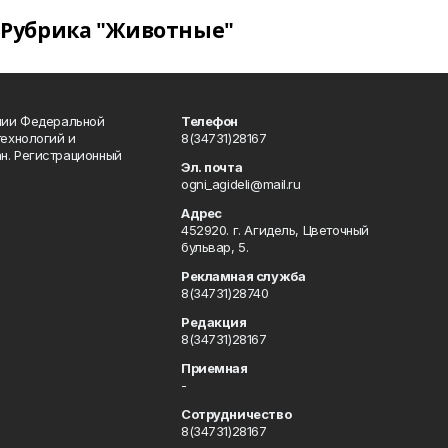
Рубрика "Животные"
ении Федеральной
Телефон
технологий и
8(34731)28167
н. Регистрационный
Эл. почта
ogni_agideli@mail.ru
Адрес
452920. г. Агидель, Цветочный
бульвар, 5.
Рекламная служба
8(34731)28740
Редакция
8(34731)28167
Приемная
-
Сотрудничество
8(34731)28167