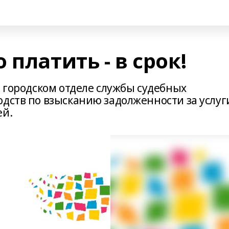
платить - в срок!
м городском отделе службы судебных
одств по взысканию задолженности за услуг
ей.