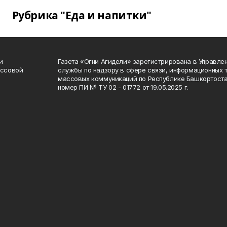
Рубрика "Еда и напитки"
и
Газета «Огни Агидели» зарегистрирована в Управл
ассовой
службы по надзору в сфере связи, информационных 
массовых коммуникаций по Республике Башкортоста
номер ПИ № ТУ 02 - 01772 от 19.05.2025 г.