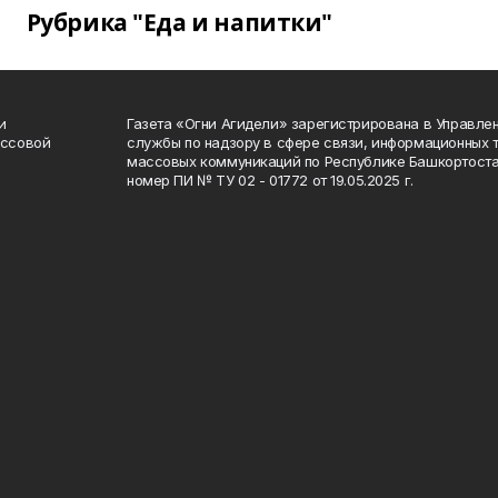
Рубрика "Еда и напитки"
и
Газета «Огни Агидели» зарегистрирована в Управл
ассовой
службы по надзору в сфере связи, информационных 
массовых коммуникаций по Республике Башкортоста
номер ПИ № ТУ 02 - 01772 от 19.05.2025 г.