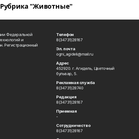
Рубрика "Животные"
ении Федеральной
Телефон
технологий и
8(34731)28167
н. Регистрационный
Эл. почта
ogni_agideli@mail.ru
Адрес
452920. г. Агидель, Цветочный
бульвар, 5.
Рекламная служба
8(34731)28740
Редакция
8(34731)28167
Приемная
-
Сотрудничество
8(34731)28167