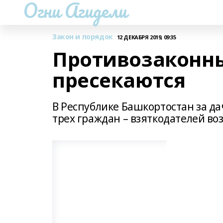
Огни Агидели
Закон и порядок
12 ДЕКАБРЯ 2019, 09:35
Противозаконны
пресекаются
В Республике Башкортостан за д
трех граждан – взяткодателей во