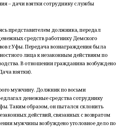
ния – дачи взятки сотруднику службы
ясь представителем должника, передал
 денежных средств работнику Демского
вов г.Уфы. Передача вознаграждения была
ностного лица к незаконным действиям по
одства. В отношении гражданина возбуждено
Дача взятки).
рого мужчину. Должник по восьми
едлагал денежные средства сотруднику
фы. Таким образом, он пытался склонить
езаконных действий, связанных с возвратом
шении мужчины возбуждено уголовное дело по