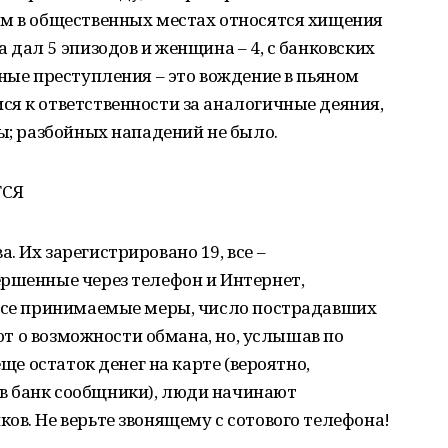
ям в общественных местах относятся хищения
 дал 5 эпизодов и женщина – 4, с банковских
чные преступления – это вождение в пьяном
я к ответственности за аналогичные деяния,
ты; разбойных нападений не было.
ТСЯ
 Их зарегистрировано 19, все –
ершенные через телефон и Интернет,
 все принимаемые меры, число пострадавших
ают о возможности обмана, но, услышав по
еще остаток денег на карте (вероятно,
в банк сообщники), люди начинают
ов. Не верьте звонящему с сотового телефона!