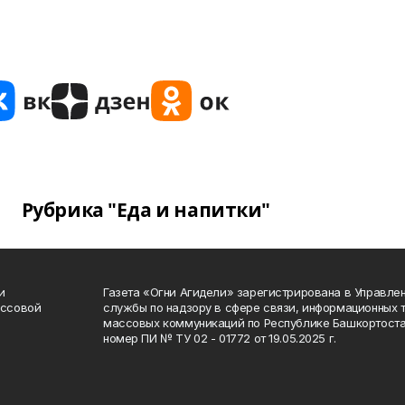
Рубрика "Еда и напитки"
и
Газета «Огни Агидели» зарегистрирована в Управл
ассовой
службы по надзору в сфере связи, информационных 
массовых коммуникаций по Республике Башкортоста
номер ПИ № ТУ 02 - 01772 от 19.05.2025 г.