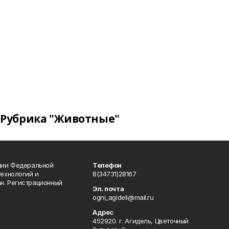
Рубрика "Животные"
ении Федеральной
Телефон
технологий и
8(34731)28167
н. Регистрационный
Эл. почта
ogni_agideli@mail.ru
Адрес
452920. г. Агидель, Цветочный