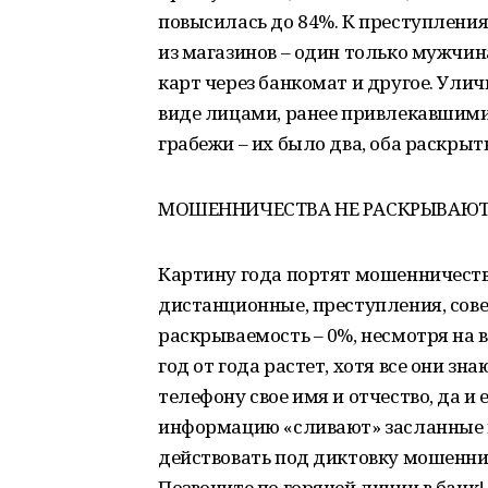
повысилась до 84%. К преступлени
из магазинов – один только мужчина
карт через банкомат и другое. Ули
виде лицами, ранее привлекавшимис
грабежи – их было два, оба раскры
МОШЕННИЧЕСТВА НЕ РАСКРЫВАЮ
Картину года портят мошенничества.
дистанционные, преступления, сов
раскрываемость – 0%, несмотря на
год от года растет, хотя все они зн
телефону свое имя и отчество, да и 
информацию «сливают» засланные 
действовать под диктовку мошенник
Позвоните по горячей линии в банк!