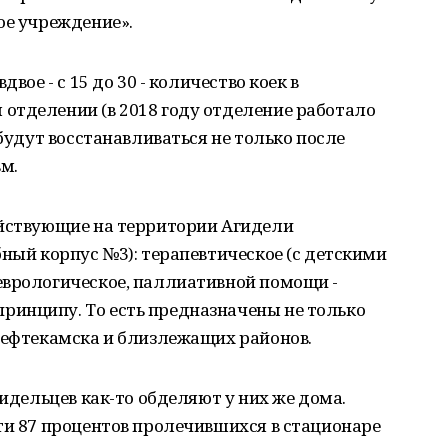
ое учреждение».
вое - с 15 до 30 - количество коек в
отделении (в 2018 году отделение работало
 будут восстанавливаться не только после
вм.
ействующие на территории Агидели
бный корпус №3): терапевтическое (с детскими
еврологическое, паллиативной помощи -
инципу. То есть предназначены не только
Нефтекамска и близлежащих районов.
гидельцев как-то обделяют у них же дома.
ти 87 процентов пролечившихся в стационаре