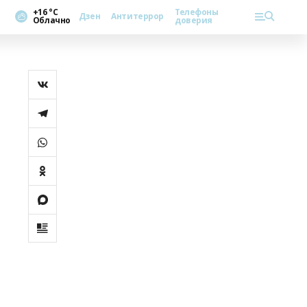
+16 °С
Телефоны
Дзен
Антитеррор
Облачно
доверия