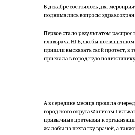
В декабре состоялось два мероприя
поднимались вопросы здравоохран
Первое стало результатом распрос
главврача НГБ, якобы посвященно
пришли высказать свой протест, в 
приехала в городскую поликлинику,
А в середине месяца прошла очере
городского округа Фанисом Гильва
привычные претензии к организац
жалобы на нехватку врачей, а такж