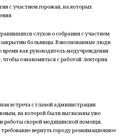
тия с участием горожан, на которых
ения
транившихся слухов о собрании с участием
м закрытию больницы. Взволнованные люди
то время как руководитель медучреждения
 чтобы ознакомиться с работой лектория.
дная встреча с главой администрации
новым, на которой были высказаны уже
ии работы скорой медицинской помощи,
е требование вернуть городу реанимационное