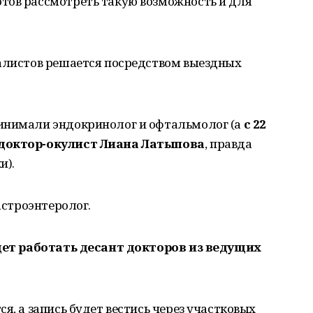
тов рассмотреть такую возможность и для
иалистов решается посредством выездных
инимали эндокринолог и офтальмолог (а
с 22
 доктор-окулист Лиана Латыпова
, правда
и).
астроэнтеролог.
удет работать десант докторов из ведущих
я, а запись будет вестись через участковых