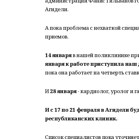
администрации Фанис Гильванов го
Агидели.
А пока проблема с нехваткой спец
приемов.
14 января
в нашей поликлинике пр
января к работе приступила наш
пока она работает на четверть ставк
И
28 января
- кардиолог, уролог и г
И с 17 по 21 февраля в Агидели б
республиканских клиник.
Список специалистов пока уточняетс