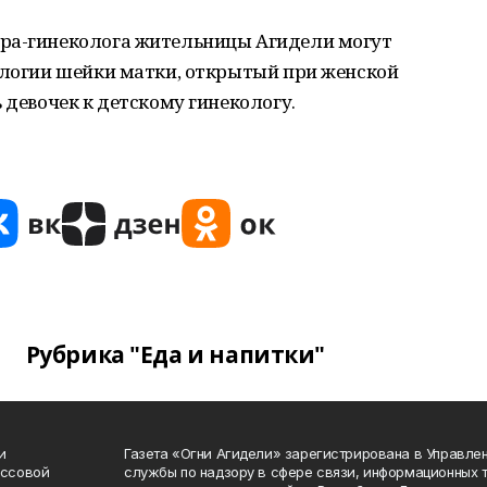
ера-гинеколога жительницы Агидели могут
ологии шейки матки, открытый при женской
 девочек к детскому гинекологу.
Рубрика "Еда и напитки"
и
Газета «Огни Агидели» зарегистрирована в Управл
ассовой
службы по надзору в сфере связи, информационных 