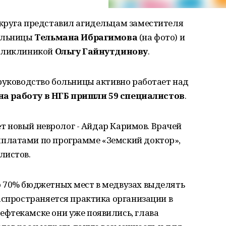
круга представил агидельцам заместителя
больницы
Тельмана Ибрагимова
(на фото) и
поликлиникой
Ольгу Гайнутдинову
.
руководство больницы активно работает над
 на работу в НГБ пришли 59 специалистов
.
ает новый невролог - Айдар Каримов. Врачей
платами по программе «Земский доктор»,
листов.
 70% бюджетных мест в медвузах выделять
аспространяется практика организации в
 Нефтекамске они уже появились, глава