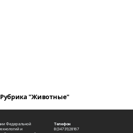
Рубрика "Животные"
ении Федеральной
Телефон
технологий и
8(34731)28167