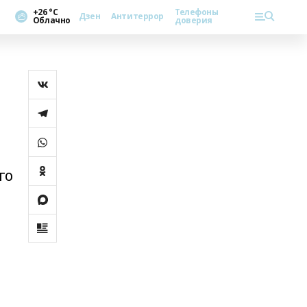
+26 °С
Телефоны
Дзен
Антитеррор
Облачно
доверия
го