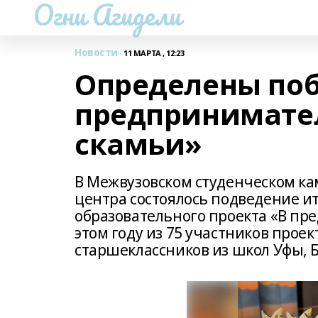
Огни Агидели
Новости
11 МАРТА , 12:23
Определены поб
предпринимател
скамьи»
В Межвузовском студенческом ка
центра состоялось подведение и
образовательного проекта «В пр
этом году из 75 участников прое
старшеклассников из школ Уфы, 