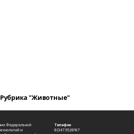
Рубрика "Животные"
ении Федеральной
Телефон
технологий и
8(34731)28167