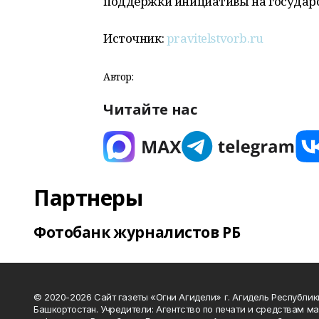
поддержки инициативы на государс
Источник:
pravitelstvorb.ru
Автор:
Читайте нас
Партнеры
Фотобанк журналистов РБ
© 2020-2026 Сайт газеты «Огни Агидели» г. Агидель Республик
Башкортостан. Учредители: Агентство по печати и средствам м