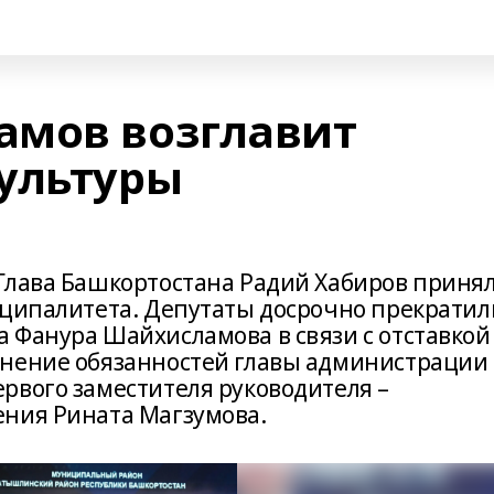
амов возглавит
ультуры
Глава Башкортостана Радий Хабиров приня
иципалитета. Депутаты досрочно прекратил
 Фанура Шайхисламова в связи с отставкой
лнение обязанностей главы администрации
рвого заместителя руководителя –
ения Рината Магзумова.