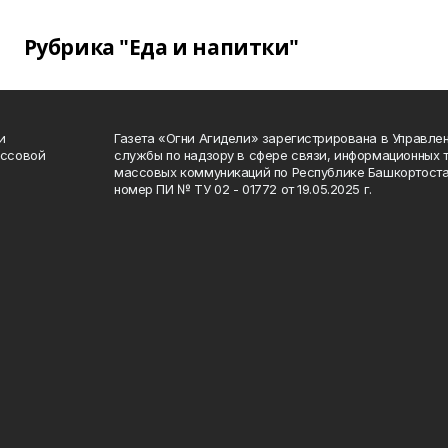
Рубрика "Еда и напитки"
и
Газета «Огни Агидели» зарегистрирована в Управл
ассовой
службы по надзору в сфере связи, информационных 
массовых коммуникаций по Республике Башкортоста
номер ПИ № ТУ 02 - 01772 от 19.05.2025 г.