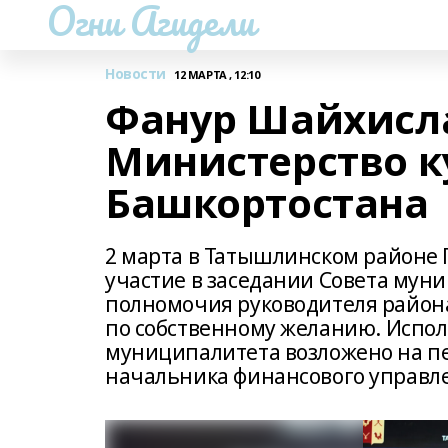
Огни Агидели
Новости
12 МАРТА , 12:10
Фанур Шайхисл
Министерство к
Башкортостана
2 марта в Татышлинском районе 
участие в заседании Совета мун
полномочия руководителя района
по собственному желанию. Испо
муниципалитета возложено на пе
начальника финансового управл