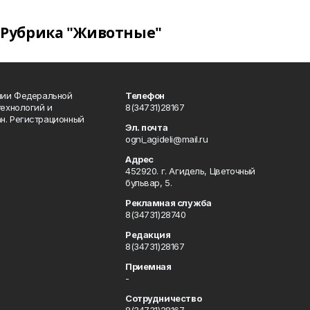
Рубрика "Животные"
ении Федеральной
Телефон
технологий и
8(34731)28167
н. Регистрационный
Эл. почта
ogni_agideli@mail.ru
Адрес
452920. г. Агидель, Цветочный
бульвар, 5.
Рекламная служба
8(34731)28740
Редакция
8(34731)28167
Приемная
-
Сотрудничество