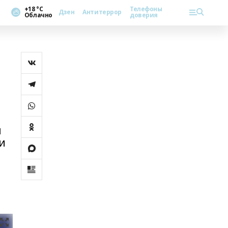
+18 °С
Телефоны
Дзен
Антитеррор
Облачно
доверия
л
и