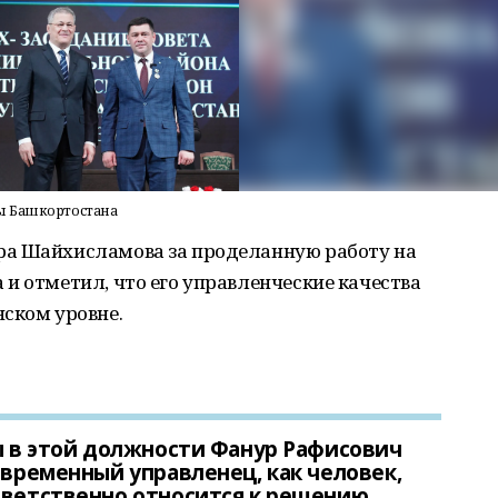
ы Башкортостана
ра Шайхисламова за проделанную работу на
и отметил, что его управленческие качества
ском уровне.
ты в этой должности Фанур Рафисович
овременный управленец, как человек,
тветственно относится к решению