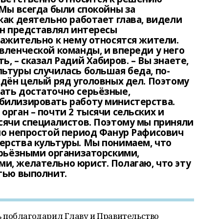
 Мы всегда были спокойны за
как деятельно работает глава, видели
он представлял интересы
важительно к нему относятся жители.
вленческой команды, и впереди у него
, – сказал Радий Хабиров. – Вы знаете,
ьтуры случилась большая беда, по-
ждён целый ряд уголовных дел. Поэтому
ать достаточно серьёзные,
билизировать работу министерства.
орган – почти 2 тысячи сельских и
сячи специалистов. Поэтому мы приняли
но непростой период Фанур Рафисович
ерства культуры. Мы понимаем, что
ерьёзными организаторскими,
и, желательно юрист. Полагаю, что эту
тью выполнит.
 поблагодарил Главу и Правительство