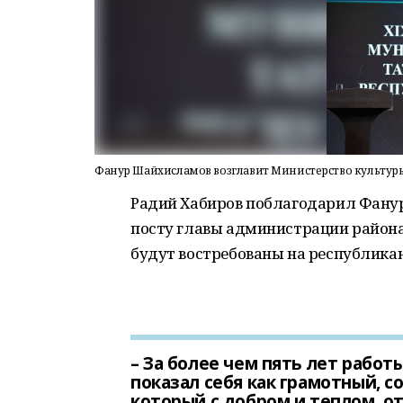
Фанур Шайхисламов возглавит Министерство культур
Радий Хабиров поблагодарил Фану
посту главы администрации района 
будут востребованы на республикан
– За более чем пять лет рабо
показал себя как грамотный, с
который с добром и теплом, о