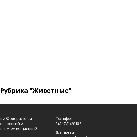
Рубрика "Животные"
ении Федеральной
Телефон
технологий и
8(34731)28167
н. Регистрационный
Эл. почта