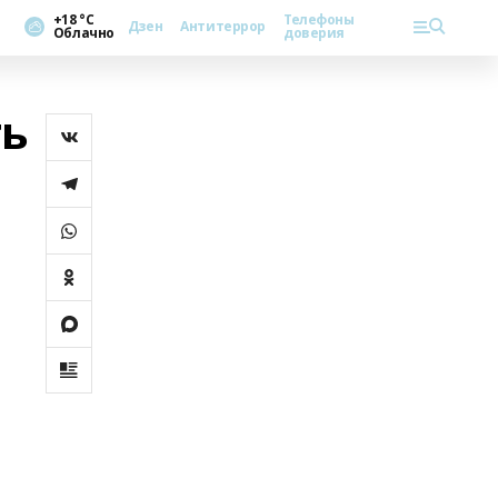
+18 °С
Телефоны
Дзен
Антитеррор
Облачно
доверия
ть