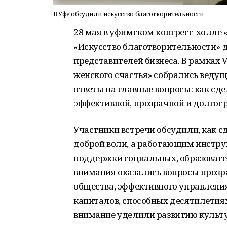
В Уфе обсудили искусство благотворительности
28 мая в уфимском конгресс-холле
«Искусство благотворительности» 
представителей бизнеса. В рамках 
женского счастья» собрались ведущ
ответы на главные вопросы: как с
эффективной, прозрачной и долгос
Участники встречи обсудили, как с
доброй воли, а работающим инстр
поддержки социальных, образовате
внимания оказались вопросы прозр
общества, эффективного управлени
капиталов, способных десятилетиям
внимание уделили развитию культу