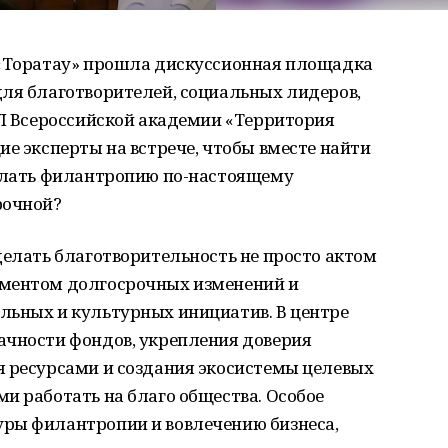
 «Торатау» прошла дискуссионная площадка
для благотворителей, социальных лидеров,
VI Всероссийской академии «Территория
ие эксперты на встрече, чтобы вместе найти
делать филантропию по-настоящему
рочной?
делать благотворительность не просто актом
ументом долгосрочных изменений и
льных и культурных инициатив. В центре
ачности фондов, укрепления доверия
я ресурсами и создания экосистемы целевых
и работать на благо общества. Особое
ры филантропии и вовлечению бизнеса,