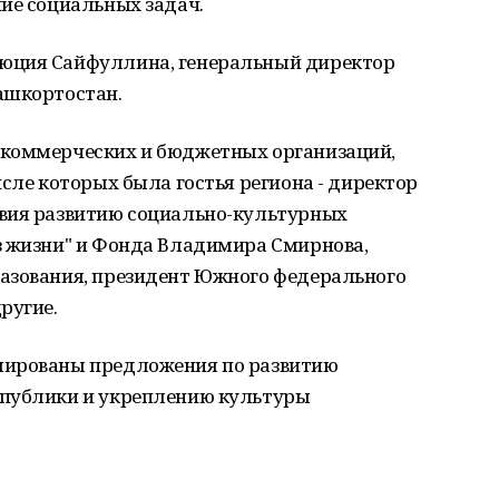
ие социальных задач.
юция Сайфуллина, генеральный директор
ашкортостан.
екоммерческих и бюджетных организаций,
исле которых была гостья региона - директор
вия развитию социально-культурных
з жизни" и Фонда Владимира Смирнова,
азования, президент Южного федерального
ругие.
лированы предложения по развитию
спублики и укреплению культуры