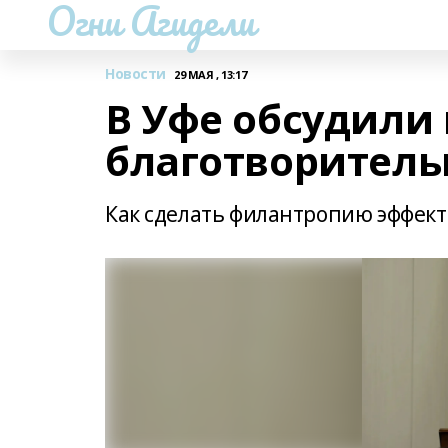
Огни Агидели
Новости
29 МАЯ , 13:17
В Уфе обсудили 
благотворитель
Как сделать филантропию эффек