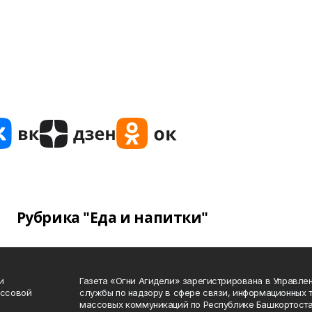
Рубрика "Еда и напитки"
и
Газета «Огни Агидели» зарегистрирована в Управл
ассовой
службы по надзору в сфере связи, информационных 
массовых коммуникаций по Республике Башкортоста