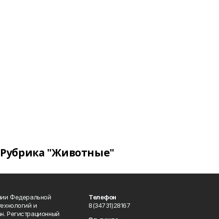
Рубрика "Животные"
ении Федеральной
Телефон
технологий и
8(34731)28167
н. Регистрационный