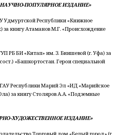
, НАУЧНО-ПОПУЛЯРНОЕ ИЗДАНИЕ»
У Удмуртской Республики «Книжное
к) за книгу Атаманов М.Г. «Происхождение
П РБ БИ «Китап» им. З. Биишевой (г. Уфа) за
 (сост.) «Башкортостан. Герои специальной
ГАУ Республики Марий Эл «ИД «Марийское
Ола) за книгу Столяров А.А. «Подземные
УРНО-ХУДОЖЕСТВЕННОЕ ИЗДАНИЕ»
дательство Торговый дом «Белый город» (г.