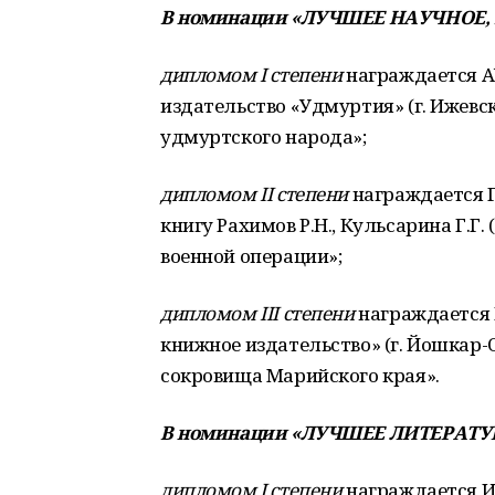
В номинации «ЛУЧШЕЕ НАУЧНОЕ
дипломом I степени
награждается А
издательство «Удмуртия» (г. Ижевс
удмуртского народа»;
дипломом II степени
награждается ГУ
книгу Рахимов Р.Н., Кульсарина Г.Г.
военной операции»;
дипломом III степени
награждается 
книжное издательство» (г. Йошкар-
сокровища Марийского края».
В номинации «ЛУЧШЕЕ ЛИТЕРАТ
дипломом I степени
награждается Из