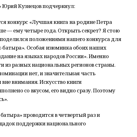
 Юрий Кузнецов подчеркнул:
ся конкурс «Лучшая книга на родине Петра
е — ему четыре года. Открыть секрет? Я стою
но поделился положениями нашего конкурса для
л-батыра». Особая изюминка обоих наших
дание на языках народов России». Именно
ги из разных национальных регионов страны.
номинации нет, и значительная часть
 вне внимания. Искусство книги
полнено со вкусом, его видно сразу. Поэтому
ь».
-батыра» проводится в четвертый раз и
ощадок поддержки национального