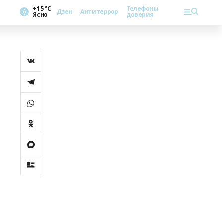
+15 °С
Телефоны
Дзен
Антитеррор
Ясно
доверия