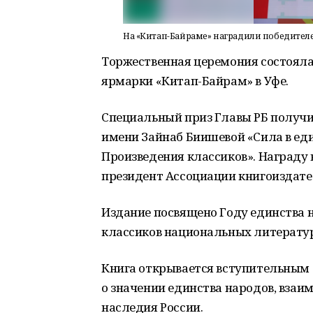
На «Китап-Байраме» наградили победител
Торжественная церемония состоял
ярмарки «Китап-Байрам» в Уфе.
Специальный приз Главы РБ получи
имени Зайнаб Биишевой «Сила в еди
Произведения классиков». Награду
президент Ассоциации книгоиздате
Издание посвящено Году единства 
классиков национальных литератур
Книга открывается вступительным
о значении единства народов, взаи
наследия России.