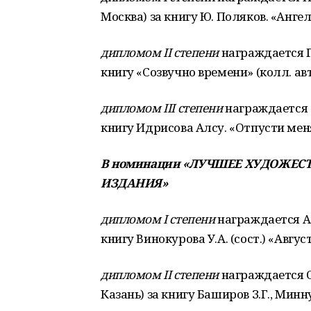
Москва) за книгу Ю. Поляков. «Анге
дипломом II степени
награждается ГУ
книгу «Созвучно времени» (колл. авт
дипломом III степени
награждается О
книгу Идрисова Алсу. «Отпусти меня
В номинации «ЛУЧШЕЕ ХУДОЖЕ
ИЗДАНИЯ»
дипломом I степени
награждается ​АО
книгу Винокурова У.А. (сост.) «Авг
дипломом II степени
награждается О
Казань) за книгу Баширов З.Г., Минн