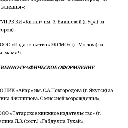
л влияния»;
П РБ БИ «Китап» им. З. Биишевой (г.Уфа) за
оров);
ОО «Издательство «ЭКСМО», (г. Москва) за
, мама!».
СТВЕННО-ГРАФИЧЕСКОЕ ОФОРМЛЕНИЕ
 НИК «Айар» им. С.А.Новгородова (г. Якутск) за
устина Филиппова. С миссией возрождения»;
ОО «Татарское книжное издательство» (г.
улина Л.З. (сост.) «Габдулла Тукай»;