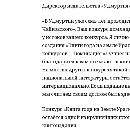
Директор издательства «Удмуртия»
«В Удмуртии уже семь лет проводит
Чайковского». Ваш конкурс помладш
у истоков вашего конкурса. Я лич
создания «Книги года на земле Ура
конкурсов — номинация «Лучшее из
благодаря ей к вам съезжаются кни
На многих других конкурсах такой 
национальной литературы остаётся
интернационально. Если издание вы
мы считаем своим долгом быть здес
Конкурс «Книга года на Земле Урал
остаётся одной из крупнейших пл
книгоиздания.