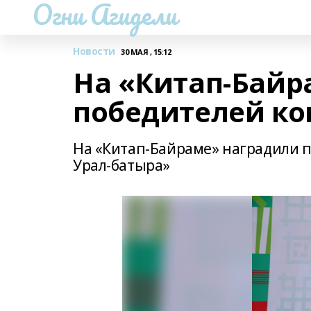
Огни Агидели
Новости
30 МАЯ , 15:12
На «Китап-Байр
победителей ко
На «Китап-Байраме» наградили п
Урал-батыра»