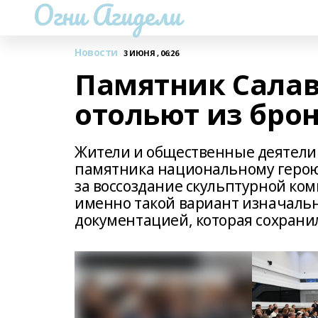
Огни Агидели
Новости
3 ИЮНЯ , 06:26
Памятник Салав
отольют из бро
Жители и общественные деятели 
памятника национальному герою
за воссоздание скульптурной ко
именно такой вариант изначаль
документацией, которая сохранил