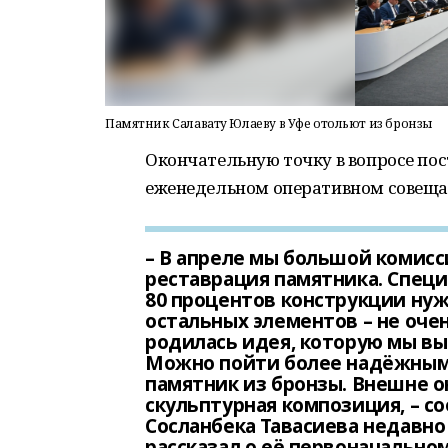
Памятник Салавату Юлаеву в Уфе отольют из бронзы
Окончательную точку в вопросе по
еженедельном оперативном совеща
– В апреле мы большой комис
реставрация памятника. Специ
80 процентов конструкции нуж
остальных элементов – не очен
родилась идея, которую мы вы
Можно пойти более надёжным 
памятник из бронзы. Внешне о
скульптурная композиция, – с
Сосланбека Тавасиева недавно
рассказал о её первоначально