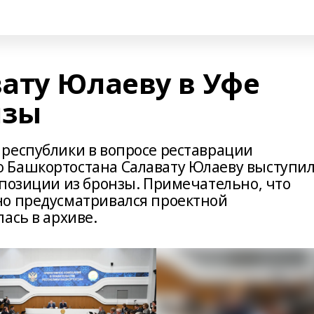
ату Юлаеву в Уфе
нзы
республики в вопросе реставрации
 Башкортостана Салавату Юлаеву выступи
мпозиции из бронзы. Примечательно, что
но предусматривался проектной
ась в архиве.