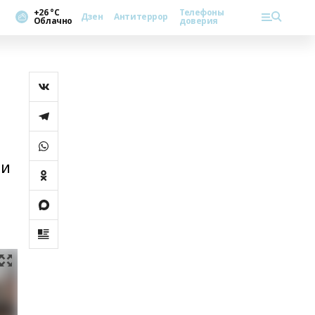
+26 °С
Телефоны
Дзен
Антитеррор
Облачно
доверия
ли