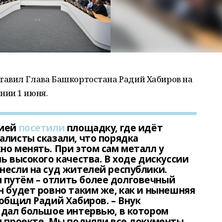
ставил Глава Башкортостана Радий Хабиров на
нии 1 июня.
сией
посетили
площадку, где идёт
алисты сказали, что порядка
но менять. При этом сам металл у
ь высокого качества. В ходе дискуссии
несли на суд жителей республики.
путём – отлить более долговечный
н будет ровно таким же, как и нынешняя
ообщил Радий Хабиров. – Внук
 дал большое интервью, в котором
м проекте. Мы подняли все документы,