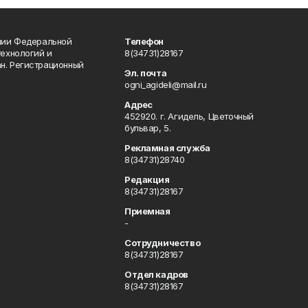
ении Федеральной
Телефон
технологий и
8(34731)28167
н. Регистрационный
Эл. почта
ogni_agideli@mail.ru
Адрес
452920. г. Агидель, Цветочный
бульвар, 5.
Рекламная служба
8(34731)28740
Редакция
8(34731)28167
Приемная
-
Сотрудничество
8(34731)28167
Отдел кадров
8(34731)28167