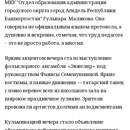
МКУ "Отдел образования администрации
городского округа город Агидель Республики
Башкортостан" Гульнара Маликова. Она
говорила не официальным языком протокола, а
душевно и искренне, отмечая, что труд педагога
- это не просто работа, а миссия.
Ярким акцентом вечера стало выступление
фольклорного ансамбля «Энжеляр» под
руководством Фанисы Семенушкиной. Яркие
костюмы, плавные движения — татарский танец
словно перенес всех из школьного зала на
широкое праздничное гуляние. Зрители
провожали артистов долгими аплодисментами
Кульминацией вечера стало объявление
абсолютного победителя городского конкурса